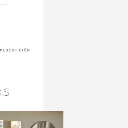
.00€.
DESCRIPCIÓN
OS