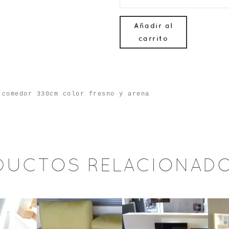
era:
es:
1,910.00€.
1,625
Añadir al
carrito
 comedor 330cm color fresno y arena
DUCTOS RELACIONAD