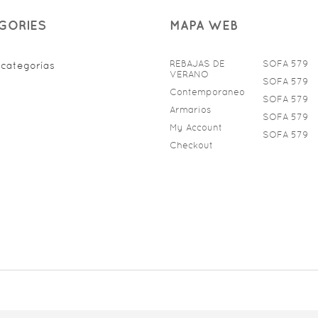
GORIES
MAPA WEB
REBAJAS DE
SOFA 579
 categorías
VERANO
SOFA 579
Contemporaneo
SOFA 579
Armarios
SOFA 579
My Account
SOFA 579
Checkout